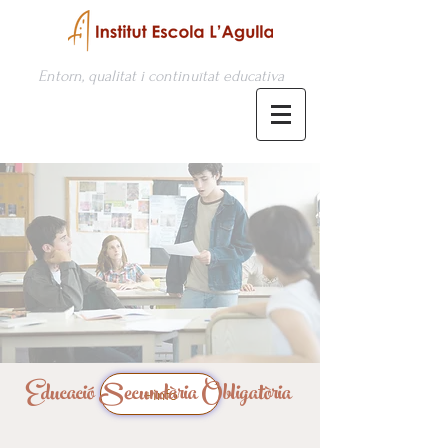
Entorn, qualitat i continuïtat educativa
Educació Secundària Obligatòria
+info