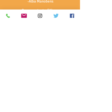
-Alba Manobens
Representants d'Alumnes:
-Guiu Manobens Rodríguez
-Ton Manobens Rodríguez
-Nil Martí Soler
Composició Consell Escolar